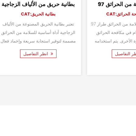
اتلي الحرائق طراز
غطاء أمان الأراميد ذو طبقتين
CAT:قناع مكافحة الحرائق
F2
تم تصميم غطاء الأمان الأراميد المكون من
افحة الحرائق
طبقتين لحماية المهنيين العاملين في البيئات
تعتبر خوذة الأمان F2 Style Fire Fighter
ذات درجات الحرارة العالية واللهب والخطرة.
من سيناريوهات مكافحة
تم تصميم غطاء الأما...
بة لحالات الطوارئ حيث
انظر التفاصيل