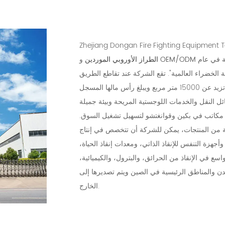
 في عام
و
الطراز الأوروبي الموردين
نة الخضراء العالمية". تقع الشركة عند تقاطع الطريق
السريع الوطني 205 في مقاطعات تشجيانغ وفوجيان وغان، وتغطي مساحة تزيد عن 15000 متر مربع ويبلغ رأس مالها المسجل
شاء مكاتب في بكين وقوانغتشو لتسهيل تشغيل السوق.
سعة من المنتجات، يمكن للشركة أن تتخصص في إنتاج
جهزة التنفس للإنقاذ الذاتي، ومعدات إنقاذ الحياة،
ع في الإنقاذ من الحرائق، والبترول، والكيميائية،
لمدن والمناطق الرئيسية في الصين ويتم تصديرها إلى
الخارج.