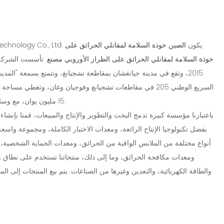
Zhejiang Dongan Fire Fighting Equipment Technology Co., Ltd. يكون
الصين خوذة السلامة لمقاتلي الحرائق على
OEM/ODM خوذة السلامة لمقاتلي الحرائق على الطراز الأوروبي مصنع
. تأسست الشركة
2015، وتقع في مدينة جيانغشان بمقاطعة تشجيانغ، وتتمتع بسمعة "المدي
15 مليون يوان، مع وسائل النقل والخدمات اللوجستية المريحة وبيئة جميلة.
باعتبارنا مؤسسة كبيرة تدمج البحث والتطوير والإنتاج والمبيعات، قمنا بإن
بفضل تكنولوجيا الإنتاج الرائعة، ومعدات الاختبار الكاملة، ومجموعة وا
أنواع مختلفة من الملابس الواقية من الحرائق، ومعدات الحماية الشخصية، وأ
ومعدات مكافحة الحرائق، وما إلى ذلك، منتجاتنا تستخدم على نطاق واس
والطاقة الكهربائية، والتعدين وغيرها من الصناعات. يتم بيع المنتجات إلى ا