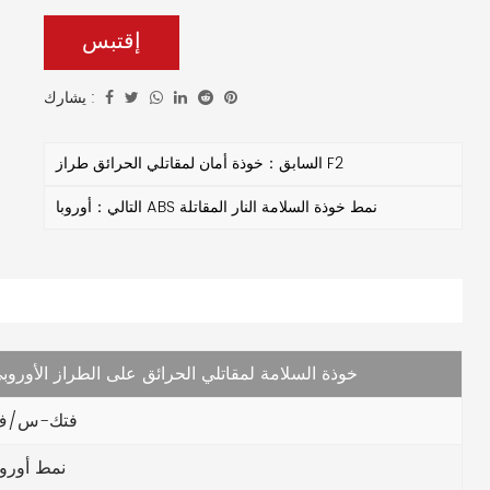
يتعرض فيها رجال الإطفاء لمخاطر مثل الحريق والحرارة
إقتبس
والصدمات والمخاطر الكهربائية المحتملة. نظارات مزدوجة
ذات خصائص مضادة للضباب والشيخوخة، بالإضافة إلى
يشارك :
عدسات عالية الوضوح وناقلة للضوء توفر رؤية خالية من
العوائق حتى في الظروف المليئة بالدخان والصعبة بصريًا.
السابق：خوذة أمان لمقاتلي الحرائق طراز F2
التالي：أوروبا ABS نمط خوذة السلامة النار المقاتلة
خوذة السلامة لمقاتلي الحرائق على الطراز الأوروب
فتك-س/ف
نمط أوروب