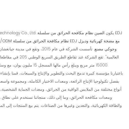
Zhejiang Dongan Fire Fighting Equipment Technology Co., Ltd. يكون
الصين نظام مكافحة الحرائق من سلسلة EDJ
OEM/ODM نظام مكافحة الحرائق من سلسلة DJ
وجوكي مصنع
. تأسست الشركة في عام 2015، وتقع 
العالمية". تقع الشركة
15000 متر مربع ويبلغ رأس مالها المسجل 15 مليون يوان، مع وسائل النقل والخدمات اللوجستية المريحة وبيئة جميلة.
باعتبارنا مؤسسة كبيرة تدمج البحث والتطوير والإنتاج والمبيعات، قمنا بإن
بفضل تكنولوجيا الإنتاج الرائعة، ومعدات الاختبار الكاملة، ومجموعة وا
أنواع مختلفة من الملابس الواقية من الحرائق، ومعدات الحماية الشخصية، وأ
ومعدات مكافحة الحرائق، وما إلى ذلك، منتجاتنا تستخدم على نطاق واس
والطاقة الكهربائية، والتعدين وغيرها من الصناعات. يتم بيع المنتجات إلى ا