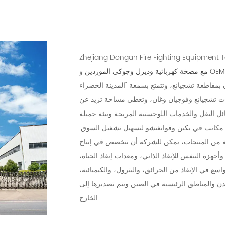
E مع مضخة كهربائية وديزل
و
مع مضخة كهربائية وديزل وجوكي الموردين
في مدينة جيانغشان بمقاطعة تشجيانغ، وتتمتع بسمعة "المدينة الخضراء
 عند تقاطع الطريق السريع الوطني 205 في مقاطعات تشجيانغ وفوجيان وغان، وتغطي مساحة تزيد عن
شاء مكاتب في بكين وقوانغتشو لتسهيل تشغيل السوق.
سعة من المنتجات، يمكن للشركة أن تتخصص في إنتاج
جهزة التنفس للإنقاذ الذاتي، ومعدات إنقاذ الحياة،
ع في الإنقاذ من الحرائق، والبترول، والكيميائية،
لمدن والمناطق الرئيسية في الصين ويتم تصديرها إلى
الخارج.