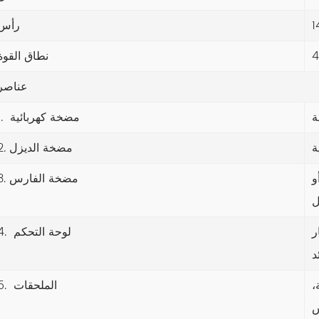
رأس
نطاق القوة
عناصر
1. مضخة كهربائية
2. مضخة الديزل
و
3. مضخة الفارس
ر
4. لوحة التحكم
،
5. الملحقات
س