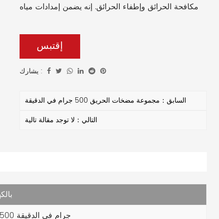
مكافحة الحرائق وإطفاء الحرائق. إنه يضمن إمدادات مياه
موثوقة ومستمرة لمكافحة الحرائق في مجموعة متنوعة
من البيئات. إن المضخة المتكاملة ووظائف التحكم
إقتبس
والملحقات تجعلها من الأصول التي لا غنى عنها في
تطبيقات الحماية من الحرائق.
يشارك :
السابق：مجموعة مضخات الحريق 500 جرام في الدقيقة
التالي：لا توجد مقالة تالية
نظام مكا
2500 جرام في الدقيقة